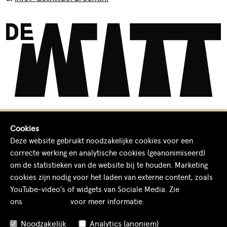
Cookies
Deze website gebruikt noodzakelijke cookies voor een
correcte werking en analytische cookies (geanonimiseerd)
© 2026 De Witt Dordrecht
om de statistieken van de website bij te houden. Marketing
Cookies
Algemene voorwaarden
cookies zijn nodig voor het laden van externe content, zoals
YouTube-video's of widgets van Sociale Media. Zie
ons
cookiebeleid
voor meer informatie.
Externe content
Noodzakelijk
Analytics (anoniem)
Om deze externe content te laden moet er toestemming