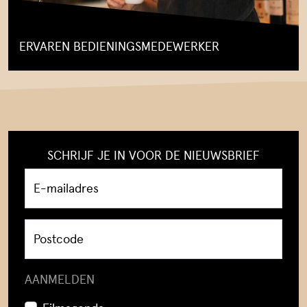
BIJ ONS EEN ZAAL HUREN
ERVAREN BEDIENINGSMEDEWERKER
BEZOEKERSINFORMATIE & FAQ
BEREIKBAARHEID EN PARKEREN
FILMCLUB DE WITT
FILMCREDITS & CADEAUBONNEN
SCHRIJF JE IN VOOR DE NIEUWSBRIEF
VERSTERK ONS TEAM
E-mailadres
Postcode
AANMELDEN