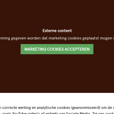
Externe content
mming gegeven worden dat marketing cookies geplaatst mogen 
MARKETING COOKIES ACCEPTEREN
 correcte werking en analytische cookies (geanonimiseerd) om de st
t, zoals YouTube-video's of widgets van Sociale Media. Zie ons
cook