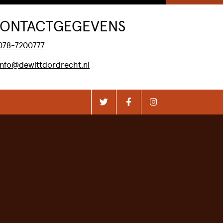
ONTACTGEGEVENS
078-7200777
info@dewittdordrecht.nl
FILMCLUB DE WITT
FILMCREDITS &
CADEAUBONNEN
VERSTERK ONS TEAM