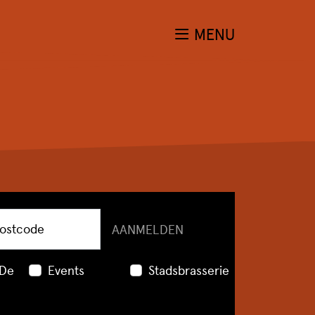
MENU
ostcode
AANMELDEN
 De
Events
Stadsbrasserie