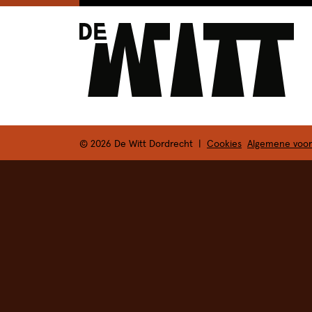
FILMTHEATER
© 2026 De Witt Dordrecht
|
Cookies
Algemene voo
STADSBRASSERIE
EVENTS