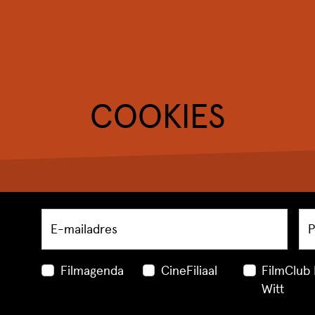
COOKIES
E-mailadres
P
Filmagenda
CineFiliaal
FilmClub
Witt