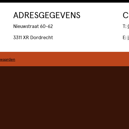
ADRESGEGEVENS
C
Nieuwstraat 60-62
T:
3311 XR Dordrecht
E:
BIJ ONS EEN ZAAL HUREN
rwaarden
BEZOEKERSINFORMATIE &
FAQ
BEREIKBAARHEID EN
PARKEREN