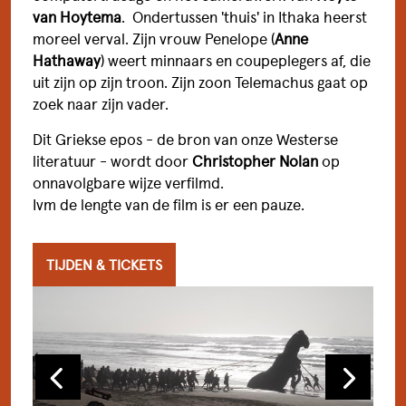
STADSBRASSERIE
van Hoytema
. Ondertussen 'thuis' in Ithaka heerst
moreel verval. Zijn vrouw Penelope (
Anne
EVENTS
Hathaway
) weert minnaars en coupeplegers af, die
BIJ ONS EEN ZAAL HUREN
uit zijn op zijn troon. Zijn zoon Telemachus gaat op
zoek naar zijn vader.
BEZOEKERSINFORMATIE & FAQ
Dit Griekse epos - de bron van onze Westerse
BEREIKBAARHEID EN PARKEREN
literatuur - wordt door
Christopher Nolan
op
onnavolgbare wijze verfilmd.
FILMCLUB DE WITT
Ivm de lengte van de film is er een pauze.
FILMCREDITS & CADEAUBONNEN
TIJDEN & TICKETS
VERSTERK ONS TEAM
VORIGE
VOLGE