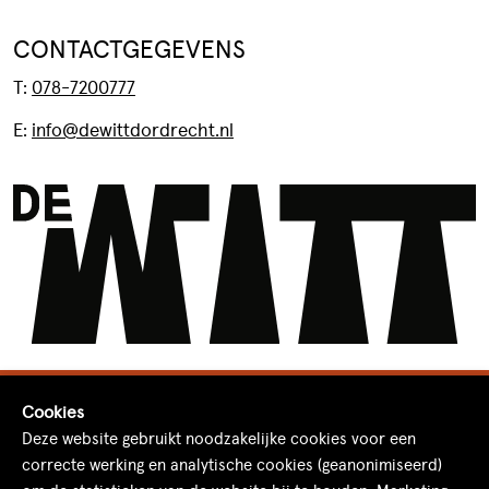
CONTACTGEGEVENS
T:
078-7200777
E:
info@dewittdordrecht.nl
Cookies
Deze website gebruikt noodzakelijke cookies voor een
correcte werking en analytische cookies (geanonimiseerd)
© 2026 De Witt Dordrecht