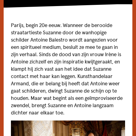
Parijs, begin 20e eeuw. Wanneer de berooide
straatartieste Suzanne door de wanhopige
schilder Antoine Balestro wordt aangezien voor
een spiritueel medium, besluit ze mee te gaan in
zijn verhaal. Sinds de dood van zijn vrouw Irène is
Antoine zichzelf en zijn inspiratie kwijtgeraakt, en
FILMTHEATER
klampt hij zich vast aan het idee dat Suzanne
contact met haar kan leggen. Kunsthandelaar
STADSBRASSERIE
Armand, die er belang bij heeft dat Antoine weer
gaat schilderen, dwingt Suzanne de schijn op te
EVENTS
houden. Maar wat begint als een geïmproviseerde
zwendel, brengt Suzanne en Antoine langzaam
BIJ ONS EEN ZAAL HUREN
dichter naar elkaar toe.
BEZOEKERSINFORMATIE & FAQ
BEREIKBAARHEID EN PARKEREN