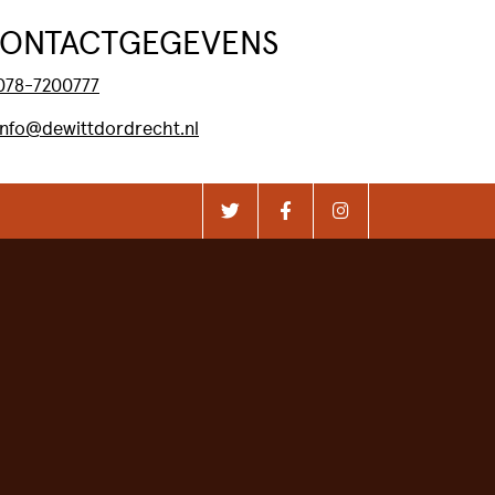
ONTACTGEGEVENS
078-7200777
info@dewittdordrecht.nl