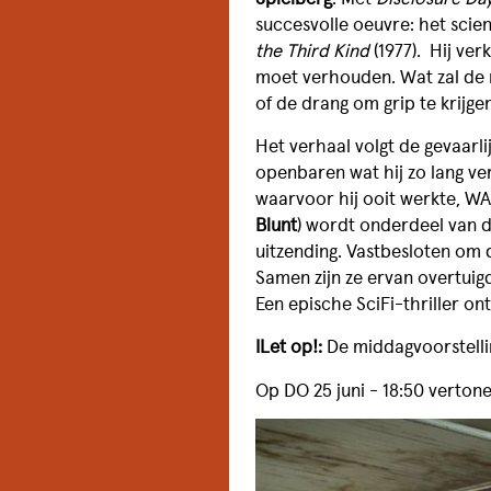
succesvolle oeuvre: het scie
the Third Kind
(1977). Hij ve
moet verhouden. Wat zal de m
of de drang om grip te krijge
Het verhaal volgt de gevaarli
openbaren wat hij zo lang ve
waarvoor hij ooit werkte, W
Blunt
) wordt onderdeel van d
uitzending. Vastbesloten om 
Samen zijn ze ervan overtuig
Een epische SciFi-thriller 
ILet op!:
De middagvoorstelli
FILMTHEATER
Op DO 25 juni - 18:50 verton
STADSBRASSERIE