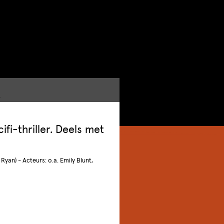
Y
fi-thriller. Deels met
 Ryan) - Acteurs: o.a. Emily Blunt,