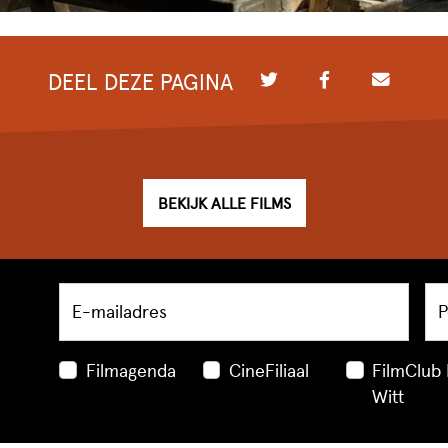
DEEL DEZE PAGINA
BEKIJK ALLE FILMS
E-mailadres
P
Filmagenda
CineFiliaal
FilmClub
Witt