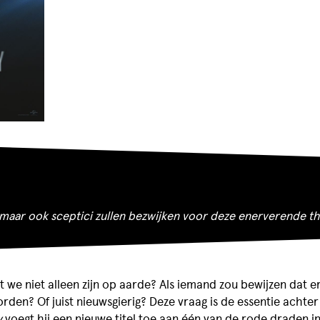
 maar ook sceptici zullen bezwijken voor deze enerverende thri
t we niet alleen zijn op aarde? Als iemand zou bewijzen dat e
orden? Of juist nieuwsgierig? Deze vraag is de essentie achte
y
voegt hij een nieuwe titel toe aan één van de rode draden in