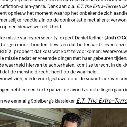
ncefiction-alien-genre. Denk aan o.a.
E.T. the Extra-Terrestrial
rkent opnieuw het moment waarop het onbekende zich aandie
enselijke reactie zijn op de confrontatie met aliens: verwon
n op een nieuwe werkelijkheid.
jke missie van cybersecurity expert Daniel Kellner (
Josh O’C
rborgen moest houden: bewijzen dat buitenaards leven onze 
ARDEX, probeert dat kost wat kost te voorkomen. Weervrouw 
ie missie nadat er vreemde dingen met haar gebeuren tijdens 
de waarheid hiervan te achterhalen, komt ze terecht in de kl
d dat de mensheid recht heeft op de waarheid.
ontvouwt zich, mede voortgestuwd door de soundtrack van c
ngen hebben een korte pauze, de avondvoorstellingen gaan i
E.T. The Extra-Terre
BIJ ONS EEN ZAAL HUREN
en we eenmalig Spielberg's klassieker
BEZOEKERSINFORMATIE &