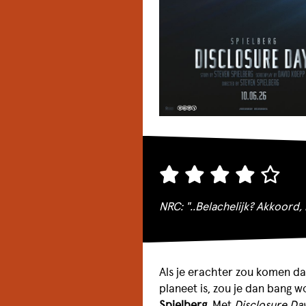
NRC: "..Belachelijk? Akkoord,
Als je erachter zou komen da
planeet is, zou je dan bang w
Spielberg
. Met
Disclosure Da