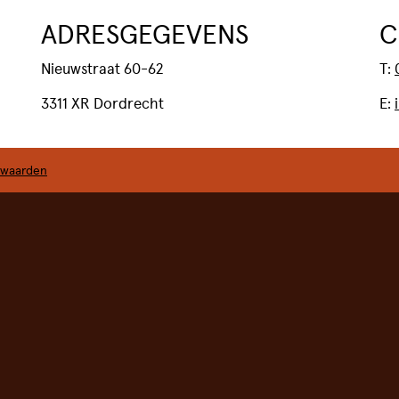
ADRESGEGEVENS
C
Nieuwstraat 60-62
T:
3311 XR Dordrecht
E:
rwaarden