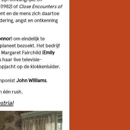
(1982) of
Close Encounters of
nt en de mens zich daartoe
dering, angst en ontkenning
onnor
) om eindelijk te
planeet bezoekt. Het bedrijf
Margaret Fairchild (
Emily
haar live televisie-
opjacht op de klokkenluider.
omponist
John Williams
.
n één rush.
strial
FILMCLUB DE WITT
FILMCREDITS &