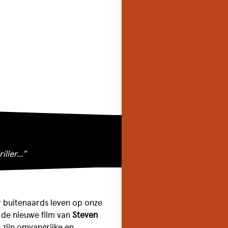
ller..."
r buitenaards leven op onze
r de nieuwe film van
Steven
 zijn omvangrijke en