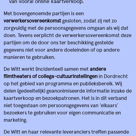
van vooral online kaartverkoop.
EVENTS
Met bovengenoemde partijen is een
BIJ ONS EEN ZAAL HUREN
verwerkersovereenkomst
gesloten, zodat zij net zo
zorgvuldig met de persoonsgegevens omgaan als wij dat
BEZOEKERSINFORMATIE & FAQ
doen. Tevens verplicht de verwerkersovereenkomst deze
partijen om de door ons ter beschikking gestelde
BEREIKBAARHEID EN PARKEREN
gegevens niet voor andere doeleinden of op andere
FILMCLUB DE WITT
manieren te gebruiken.
De Witt werkt (incidenteel) samen met
andere
FILMCREDITS & CADEAUBONNEN
filmtheaters of collega-cultuurinstellingen
in Dordrecht
VERSTERK ONS TEAM
op het gebied van programma en publieksbereik. Wij
delen (gedeeltelijk) geanonimiseerde informatie inzake de
kaartverkoop en bezoekpatronen. Het is in dit verband
niet toegestaan om persoonsgegevens van ‘elkaars’
bezoekers te gebruiken voor eigen communicatie en
marketing.
De Witt en haar relevante leveranciers treffen passende