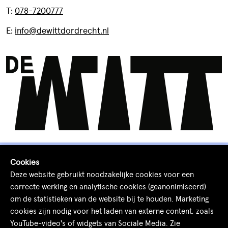
T:
078-7200777
E:
info@dewittdordrecht.nl
Cookies
Deze website gebruikt noodzakelijke cookies voor een
correcte werking en analytische cookies (geanonimiseerd)
© 2026 De Witt Dordrecht
om de statistieken van de website bij te houden. Marketing
Cookies
Algemene voorwaarden
cookies zijn nodig voor het laden van externe content, zoals
YouTube-video's of widgets van Sociale Media. Zie