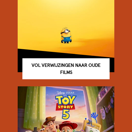
VOL VERWIJZINGEN NAAR OUDE
FILMS
FILMTHEATER
STADSBRASSERIE
EVENTS
BIJ ONS EEN ZAAL HUREN
BEZOEKERSINFORMATIE & FAQ