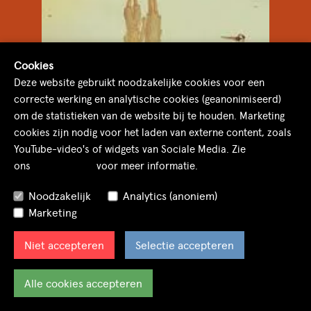
Cookies
Deze website gebruikt noodzakelijke cookies voor een
correcte werking en analytische cookies (geanonimiseerd)
om de statistieken van de website bij te houden. Marketing
cookies zijn nodig voor het laden van externe content, zoals
YouTube-video's of widgets van Sociale Media. Zie
ons
cookiebeleid
voor meer informatie.
11/09: COMBI VAN EXPOSITIE + FILM
Noodzakelijk
Analytics (anoniem)
Marketing
Niet accepteren
Selectie accepteren
BINNENKORT IN DORDT
Alle cookies accepteren