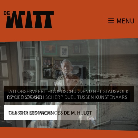
MENU
TATI OBSERVEERT HOOFDSCHUDDEND HET STADSVOLK
OP HET STRAND
CLASSIC: LES VACANCES DE M. HULOT